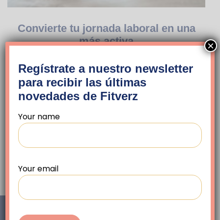
Convierte tu jornada laboral en una
más activa
×
by
Fitverz Team
febrero 26, 2021
Regístrate a nuestro newsletter
En muchas ocasiones nos mencionan la
para recibir las últimas
importancia de hacer ejercicio a diario y los
novedades de Fitverz
beneficios de esto. Los ejercicios y estiramientos
mantienen nuestro cuerpo despierto…
Your name
READ MORE
Your email