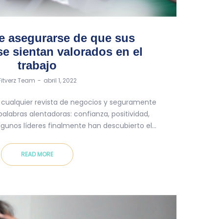
e asegurarse de que sus
e sientan valorados en el
trabajo
by
Fitverz Team
abril 1, 2022
e cualquier revista de negocios y seguramente
alabras alentadoras: confianza, positividad,
lgunos líderes finalmente han descubierto el…
READ MORE