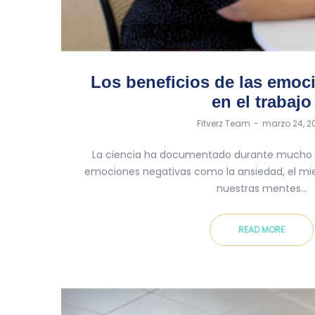
Los beneficios de las emoc
en el trabajo
by
Fitverz Team
marzo 24, 2
La ciencia ha documentado durante mucho t
emociones negativas como la ansiedad, el mied
nuestras mentes…
READ MORE