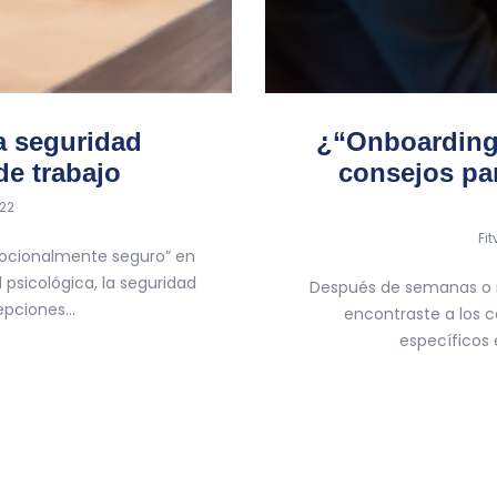
a seguridad
¿“Onboarding
de trabajo
consejos pa
022
by
Fi
emocionalmente seguro” en
psicológica, la seguridad
Después de semanas o m
cepciones…
encontraste a los 
específicos 