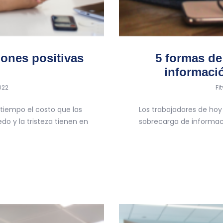
iones positivas
5 formas de
informació
by
022
Fi
iempo el costo que las
Los trabajadores de ho
o y la tristeza tienen en
sobrecarga de informaci