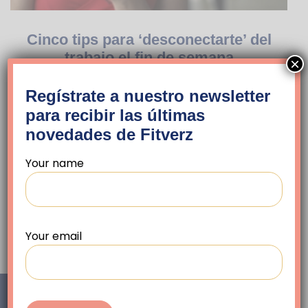
Cinco tips para ‘desconectarte’ del
trabajo el fin de semana
×
by
Fitverz Team
febrero 5, 2021
Regístrate a nuestro newsletter
Cinco tips para ‘desconectarte’ del trabajo el fin de
para recibir las últimas
semana Probablemente, desde que comenzó la
novedades de Fitverz
pandemia del COVID-19 cada día parece ser igual
al…
Your name
READ MORE
Your email